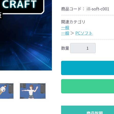
商品コード：
ill-soft-c001
関連カテゴリ
一般
一般
＞
PCソフト
数量
商品説明